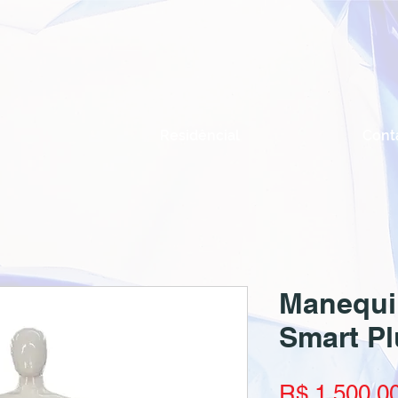
Residêncial
Cont
Manequi
Smart Pl
R$ 1.500,0