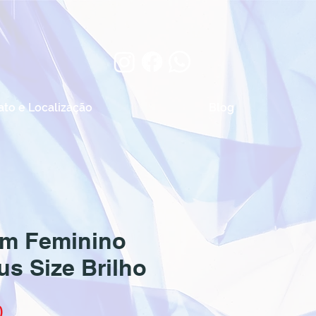
ato e Localização
Blog
m Feminino
us Size Brilho
Preço
0