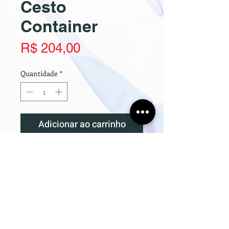
Cesto
Container
Preço
R$ 204,00
Quantidade
*
Adicionar ao carrinho
1,10m x 50cm x 53cm
Cor: Branca
Pintura Epoxi
Whatsapp:
(41) 99797-0033
(41) 98477-7240