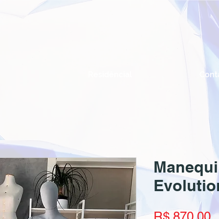
Residêncial
Cont
Manequi
Evolutio
P
R$ 870,00