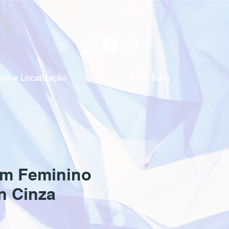
ato e Localização
Blog
m Feminino
n Cinza
reço