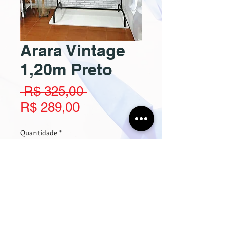
Arara Vintage
1,20m Preto
Preço
 R$ 325,00 
Preço
normal
R$ 289,00
promocional
Quantidade
*
Adicionar ao carrinho